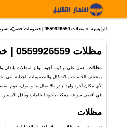
التجاوز
إلى
المحتوى
الرئيسية
مظلات 0559926559 | خصومات حصريّة لفترة محدودة
مظلات 0559926559 | خصومات حصريّة لفترة محدودة
مظلات
، نعمل على تركيب أجود أنواع المظلات بإتقان 
بمختلف الخامات والأشكال والتصميمات الجذابة التي تنا
لأي مكان آخر، ولهذا بادر بالاتصال بنا وسوف نقوم بتفصي
في أقصى سرعة ممكنة بأجود الخامات وبأقل الأسعار.
مظلات
تقدم
مؤسسة مظلات وسواتر اختصار التظليل
تصميمات مم