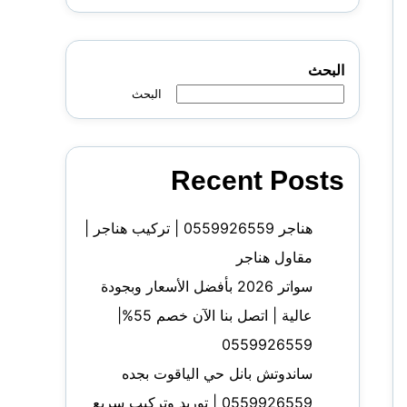
البحث
البحث
Recent Posts
هناجر 0559926559 | تركيب هناجر |
مقاول هناجر
سواتر 2026 بأفضل الأسعار وبجودة
عالية | اتصل بنا الآن خصم 55%|
0559926559
ساندوتش بانل حي الياقوت بجده
0559926559 | توريد وتركيب سريع