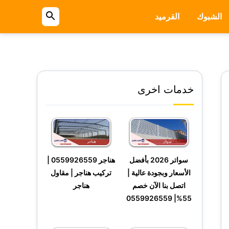
الشبوك
القرميد
بحث
عن
خدمات اخرى
سواتر 2026 بأفضل
هناجر 0559926559 |
الأسعار وبجودة عالية |
تركيب هناجر | مقاول
اتصل بنا الآن خصم
هناجر
55%| 0559926559