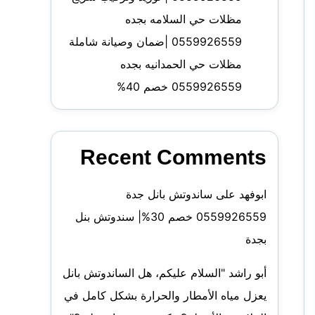
مظلات حي السلامه بجده
0559926559 |ضمان وصيانة شاملة
مظلات حي الحمدانيه بجده
0559926559 خصم 40%
Recent Comments
ابوفهد
على
ساندوتش بانل جدة
0559926559 خصم 30%| سندوتش بنل
بجدة
أبو راشد "السلام عليكم، هل الساندوتش بانل
يعزل مياه الأمطار والحرارة بشكل كامل في