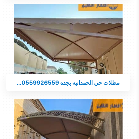
مظلات حي الحمدانيه بجده 0559926559…