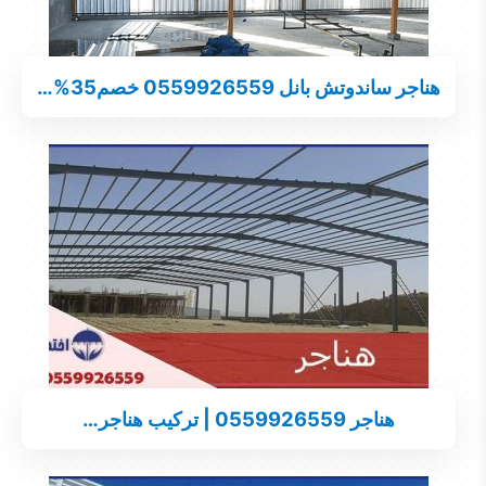
هناجر ساندوتش بانل 0559926559 خصم35%…
هناجر 0559926559 | تركيب هناجر…