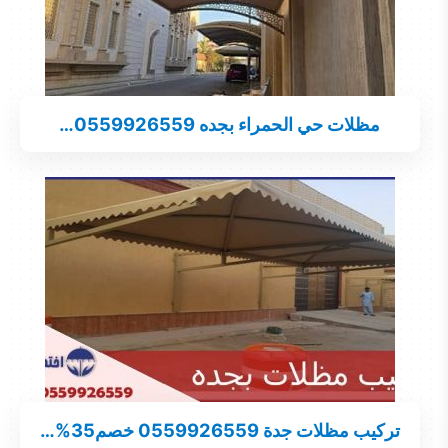
مظلات حي الحمراء بجده 0559926559…
تركيب مظلات جدة 0559926559 خصم35%…