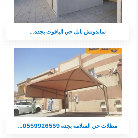
ساندوتش بانل حي الياقوت بجده…
مظلات حي السلامه بجده 0559926559…