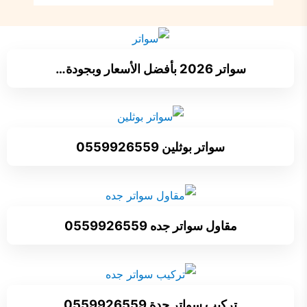
سواتر 2026 بأفضل الأسعار وبجودة…
سواتر بوثلين 0559926559
مقاول سواتر جده 0559926559
تركيب سواتر جدة 0559926559