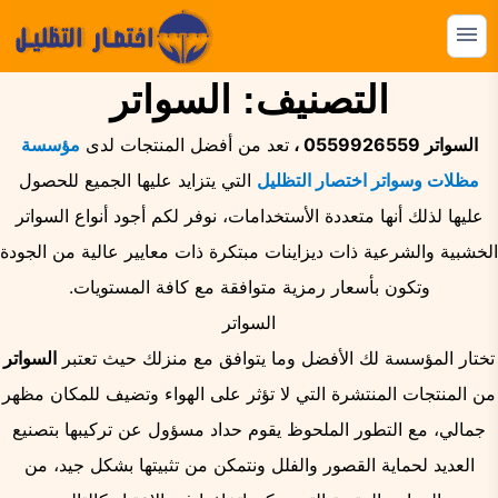
التجاوز
إلى
القائمة
البحث
المحتوى
التصنيف:
السواتر
ابحث
عن:
السواتر 0559926559 ،
تعد من أفضل المنتجات لدى
مؤسسة
مظلات وسواتر اختصار التظليل
التي يتزايد عليها الجميع للحصول
المظلات
عليها لذلك أنها متعددة الأستخدامات، نوفر لكم أجود أنواع السواتر
السواتر
الخشبية والشرعية ذات ديزاينات مبتكرة ذات معايير عالية من الجودة
الهناجر
وتكون بأسعار رمزية متوافقة مع كافة المستويات.
السواتر
البرجولات
تختار المؤسسة لك الأفضل وما يتوافق مع منزلك حيث تعتبر
السواتر
بيوت الشعر
من المنتجات المنتشرة التي لا تؤثر على الهواء وتضيف للمكان مظهر
الشبوك
جمالي، مع التطور الملحوظ يقوم حداد مسؤول عن تركيبها بتصنيع
العديد لحماية القصور والفلل ونتمكن من تثبيتها بشكل جيد، من
القرميد