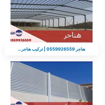
هناجر 0559926559 | تركيب هناجر…