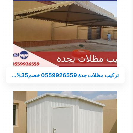
تركيب مظلات جدة 0559926559 خصم35%…