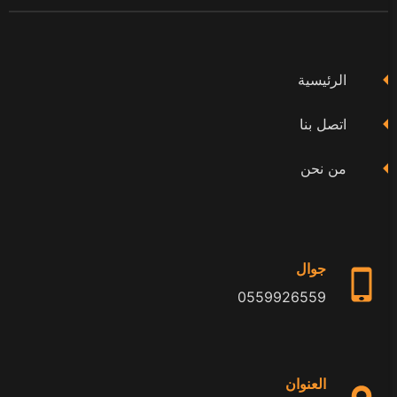
على
على
على
فيسبوك
تويتر
يوتيوب
الرئيسية
اتصل بنا
من نحن
جوال
0559926559
العنوان