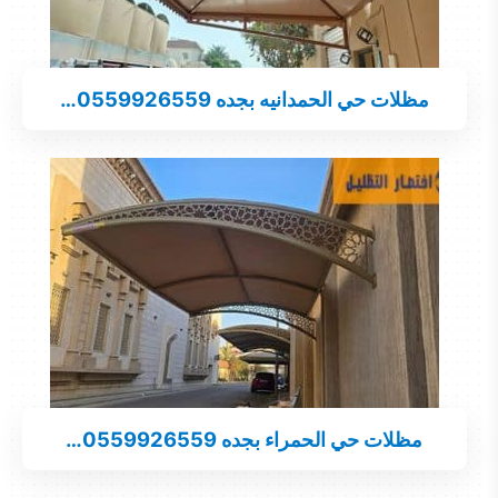
مظلات حي الحمدانيه بجده 0559926559…
مظلات حي الحمراء بجده 0559926559…