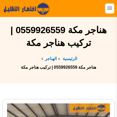
التجاوز
إلى
القائمة
البحث
المحتوى
ابحث
هناجر مكة 0559926559 |
عن:
تركيب هناجر مكة
المظلات
السواتر
الرئيسية
الهناجر
الهناجر
هناجر مكة 0559926559 | تركيب هناجر مكة
البرجولات
بيوت الشعر
الشبوك
القرميد