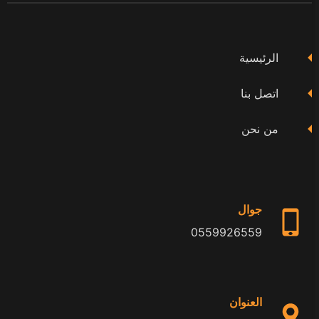
على
على
على
فيسبوك
تويتر
يوتيوب
الرئيسية
اتصل بنا
من نحن
جوال
0559926559
العنوان