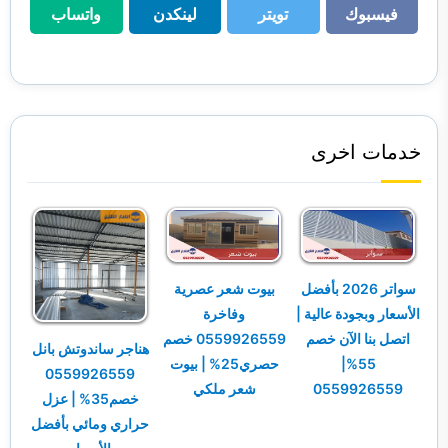
فيسبوك
تويتر
لينكدن
واتساب
فيسبوك
تويتر
لينكدن
واتساب
خدمات اخرى
سواتر 2026 بأفضل
بيوت شعر عصرية
الأسعار وبجودة عالية |
وفاخرة
اتصل بنا الآن خصم
0559926559 خصم
هناجر ساندوتش بانل
55%|
حصري25% | بيوت
0559926559
0559926559
شعر ملكي
خصم35% | عزل
حراري ومائي بأفضل