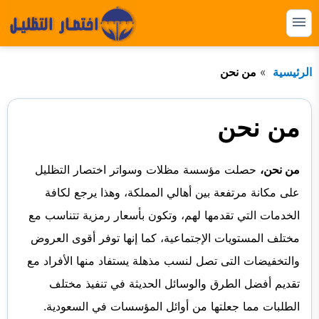
التجاوز
إلى
القائمة
البحث
المحتوى
الرئيسية
من نحن
ابحث
عن:
المظلات
من نحن
السواتر
من نحن،
حصلت مؤسسة مظلات وسواتر اختصار التظليل
الهناجر
على مكانة مرتفعة بين أهالي المملكة، وهذا يرجع لكافة
البرجولات
الخدمات التي تقدمها لهم، وتكون بأسعار رمزية تتناسب مع
مختلف المستويات الإجتماعية، كما إنها توفر أقوى العروض
بيوت الشعر
والتخفيضات التى تصل لنسب مذهلة يستفاد منها الأفراد مع
الشبوك
تقديم أفضل الطرق والوسائل الحديثة في تنفيذ مختلف
القرميد
الطلبات مما جعلتها من أوائل المؤسسات في السعودية.