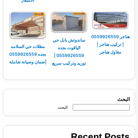
الأسعار
هناجر 0559926559
ساندوتش بانل حي
| تركيب هناجر |
مظلات حي السلامه
الياقوت بجده
مقاول هناجر
بجده 0559926559
0559926559 |
|ضمان وصيانة شاملة
توريد وتركيب سريع
البحث
البحث
Recent Posts