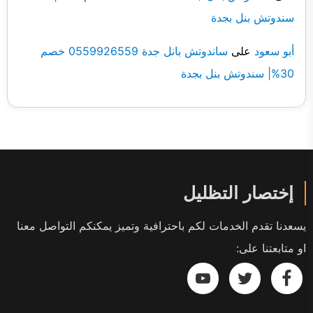
سندوتش بنل بجدة
أبو سعود
على
ساندوتش بانل جدة 0559926559 خصم
30%| سندوتش بنل بجدة
إختصار التظليل
يسعدنا تقدم الخدمات لكم باحترافية وتميز يمكنكم التواصل معنا
او متابعتنا على:
تابعنا
تابعنا
تابعنا