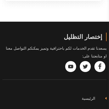
إختصار التظليل
يسعدنا تقدم الخدمات لكم باحترافية وتميز يمكنكم التواصل معنا
او متابعتنا على:
تابعنا
تابعنا
تابعنا
على
على
على
فيسبوك
تويتر
يوتيوب
الرئيسية