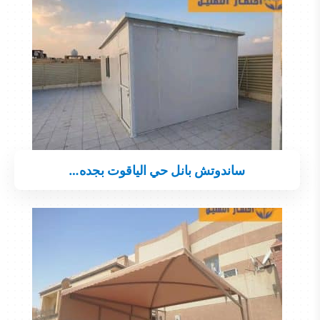
ساندوتش بانل حي الياقوت بجده…