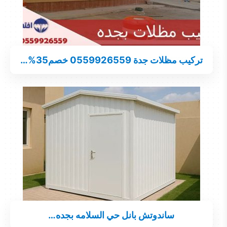
تركيب مظلات جدة 0559926559 خصم35%…
ساندوتش بانل حي السلامه بجده…