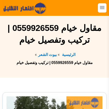
التجاوز
إلى
القائمة
البحث
المحتوى
ابحث
مقاول خيام 0559926559 |
عن:
تركيب وتفصيل خيام
المظلات
السواتر
الرئيسية
بيوت الشعر
الهناجر
مقاول خيام 0559926559 | تركيب وتفصيل خيام
البرجولات
بيوت الشعر
الشبوك
القرميد