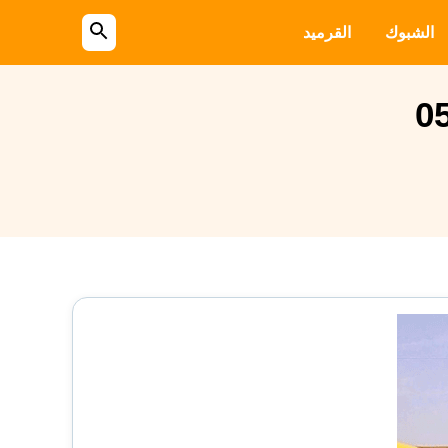
الشبوك
القرميد
بحث
عن