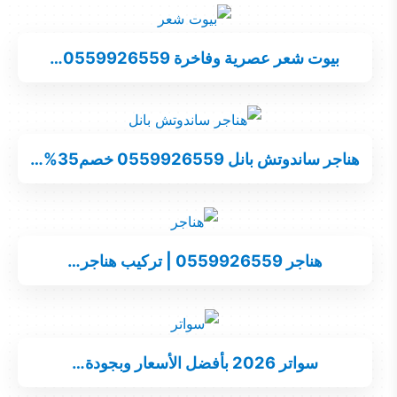
بيوت شعر عصرية وفاخرة 0559926559…
هناجر ساندوتش بانل 0559926559 خصم35%…
هناجر 0559926559 | تركيب هناجر…
سواتر 2026 بأفضل الأسعار وبجودة…