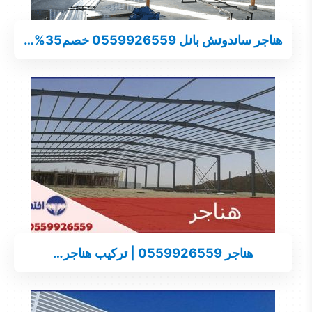
هناجر ساندوتش بانل 0559926559 خصم35%…
هناجر 0559926559 | تركيب هناجر…