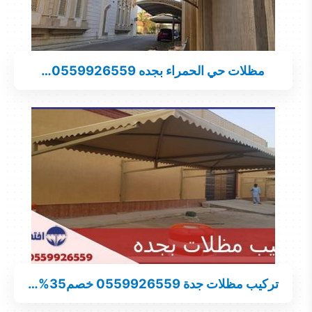
مظلات حي الحمراء بجده 0559926559…
تركيب مظلات جدة 0559926559 خصم35%…