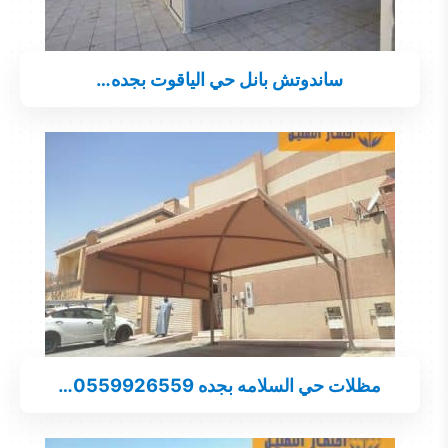
ساندوتش بانل حي الياقوت بجده…
مظلات حي السلامه بجده 0559926559…