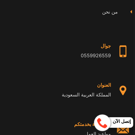
من نحن
جوال
0559926559
العنوان
المملكة العربية السعودية
إتصل الآن
24 ساعة بخدمتكم
مواعيد العمل