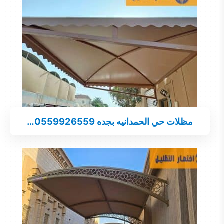
مظلات حي الحمدانيه بجده 0559926559…