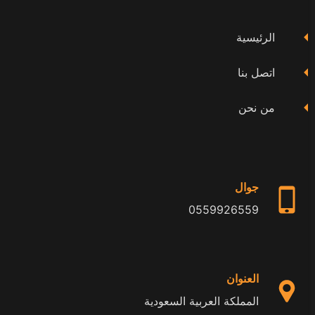
فيسبوك
تويتر
يوتيوب
الرئيسية
اتصل بنا
من نحن
جوال
0559926559
العنوان
المملكة العربية السعودية