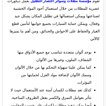
تقوم
مؤسسة مظلات وسواتر اختصار التظليل
بعمل ديكورات
عصرية للمظلات من خلال استعمال أجود المواد الخشبية
لصناعتها ويمكن استعمالها في تظليل المكان بشكل جيد
وفعال، ويمكن حماية السيارات بجميع جوانبها لتأمين قطع
الغيار والحفاظ على الاحواش والحدائق، ومن أهم ما يميزها
كالآتي
يوجد ألوان متعددة تتناسب مع جميع الأذواق منها
الشفاف، الملون، وغيرها من الألوان.
كما يمكن علينا سهولة التحكم بها من خلال الألوان
وسمك الألوان لإضافة مواد العزل لحمايتها من
المؤثرات.
كذلك تعد مظلات لكسان آمنة عند الأستعمال حيث لا
تتأثر بعوامل التمزق والكسر بفعل الظروف المناخية.
أيضا يمكن تنفيذ مظلات لكسان على حسب المقاييس