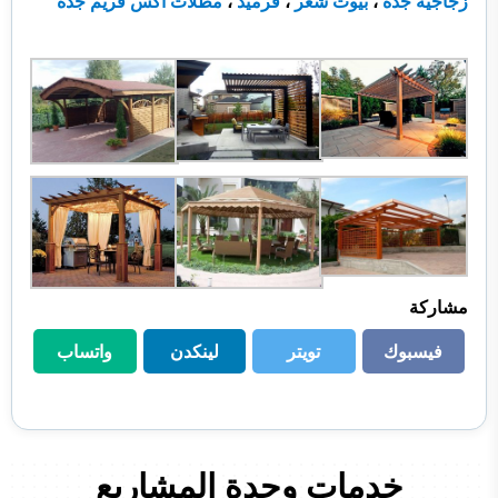
زجاجية جدة
،
بيوت شعر
،
قرميد
،
مظلات اكس فريم جدة
مشاركة
فيسبوك
تويتر
لينكدن
واتساب
فيسبوك
تويتر
لينكدن
واتساب
خدمات وحدة المشاريع