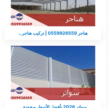
هناجر 0559926559 | تركيب هناجر…
سواتر 2026 بأفضل الأسعار وبجودة…