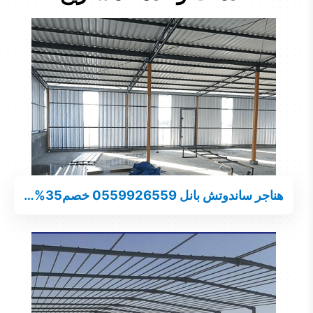
هناجر ساندوتش بانل 0559926559 خصم35%…