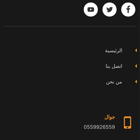
تابعنا
تابعنا
تابعنا
على
على
على
فيسبوك
تويتر
يوتيوب
الرئيسية
اتصل بنا
من نحن
جوال
0559926559