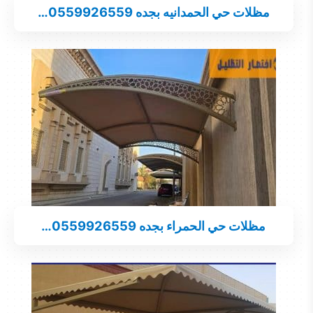
مظلات حي الحمدانيه بجده 0559926559…
مظلات حي الحمراء بجده 0559926559…