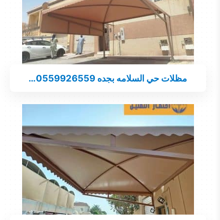
مظلات حي السلامه بجده 0559926559…