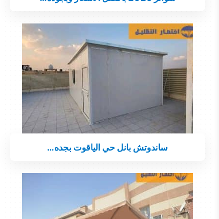
ساندوتش بانل حي الياقوت بجده…