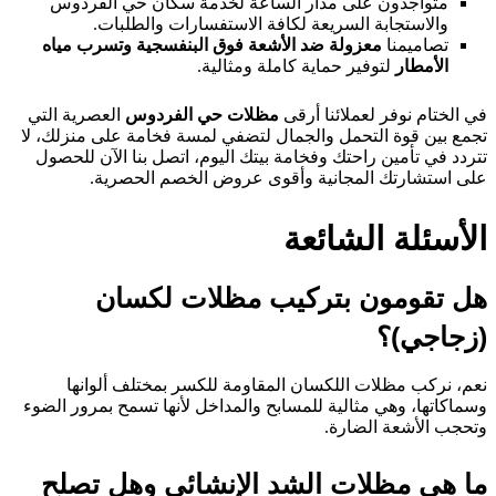
متواجدون على مدار الساعة لخدمة سكان حي الفردوس
والاستجابة السريعة لكافة الاستفسارات والطلبات.
تصاميمنا
معزولة ضد الأشعة فوق البنفسجية وتسرب مياه
الأمطار
لتوفير حماية كاملة ومثالية.
الختام نوفر لعملائنا أرقى
مظلات حي الفردوس
العصرية التي
مع بين قوة التحمل والجمال لتضفي لمسة فخامة على منزلك، لا
دد في تأمين راحتك وفخامة بيتك اليوم، اتصل بنا الآن للحصول
ى استشارتك المجانية وأقوى عروض الخصم الحصرية.
أسئلة الشائعة
 تقومون بتركيب مظلات لكسان
جاجي)؟
م، نركب مظلات اللكسان المقاومة للكسر بمختلف ألوانها
اكاتها، وهي مثالية للمسابح والمداخل لأنها تسمح بمرور الضوء
حجب الأشعة الضارة.
 هي مظلات الشد الإنشائي وهل تصلح