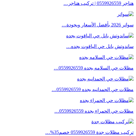
05599 | تركيب هناجر…
بأفضل الأسعار وبجودة…
ندوتش بانل حي الياقوت بجده…
ات حي السلامه بجده 0559926559…
ات حي الحمدانيه بجده 0559926559…
ات حي الحمراء بجده 0559926559…
ب مظلات جدة 0559926559 خصم35%…