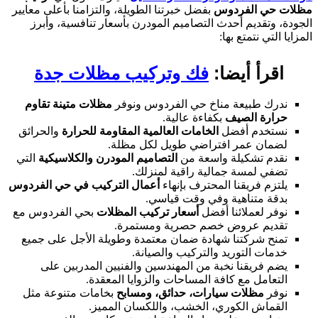
لات حي الفردوس
بفضل خبرتنا الطويلة، والتزامنا بأعلى معايير
ودة، وتقديم أحدث التصاميم المودرن بأسعار تنافسية، وأبرز
زايا التي نتمتع بها:
اقرأ أيضا:
فك وتركيب مظلات جدة
ندرك طبيعة مناخ حي الفردوس ونوفر
مظلات متينة تقاوم
حرارة الصيف
بكفاءة عالية.
نستخدم أفضل
الخامات العالمية المقاومة للحرارة
والحرائق
لضمان عمر افتراضي طويل لكل مظلة.
نقدم تشكيلة واسعة من
التصاميم المودرن والكلاسيكية
التي
تضفي لمسة جمالية راقية لمنزلك.
يلتزم فريقنا المحترف بإنهاء
أعمال التركيب في حي الفردوس
بدقة متناهية وفي وقت قياسي.
نوفر لعملائنا أفضل
أسعار تركيب المظلات
بحي الفردوس مع
تقديم عروض خصم حصرية ومستمرة.
تمنح شركتنا شهادة ضمان معتمدة وطويلة الأجل على جميع
خدمات التوريد والتركيب والصيانة.
يضم فريقنا نخبة من المهندسين والفنيين المدربين على
التعامل مع كافة المساحات والزوايا المعقدة.
نوفر
مظلات سيارات، حدائق، ومسابح
بخامات متنوعة مثل
القماش الكوري، الخشب، واللكسان المميز.