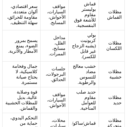
قماش
مواقف
سعر اقتصادي،
بوليستر
ظلات
السيارات،
ألوان متعددة،
مقاوم
لقماش
الأحواش،
مقاومة للحرائق،
للأشعة فوق
المسابح.
سهلة التنظيف.
البنفسجية.
بولي
مداخل
كربونيت
يسمح بمرور
ظلات
الفلل،
(يشبه الزجاج
الضوء، يمنع
للكسان
مسابح،
غير قابل
الأمطار والأتربة.
الممرات.
للكسر).
خشب معالج
جمال وفخامة
جلسات
ظلات
مضاد
كلاسيكية، لا
البرجولات،
شبية
للتسوس
يحتاج صيانة
الحدائق.
والرطوبة.
مستمرة.
حديد صلب
قوة وصلابة
مواقف
ظلات
مقاوم
عالية، بديل
السيارات،
ديد
للعوامل
للمظلات الخشبية
الأحواش.
المناخية.
والقماش.
التحكم اليدوي،
ظلات
محلات،
قماش/ساكو/
حماية من
تحركة
سيارات،