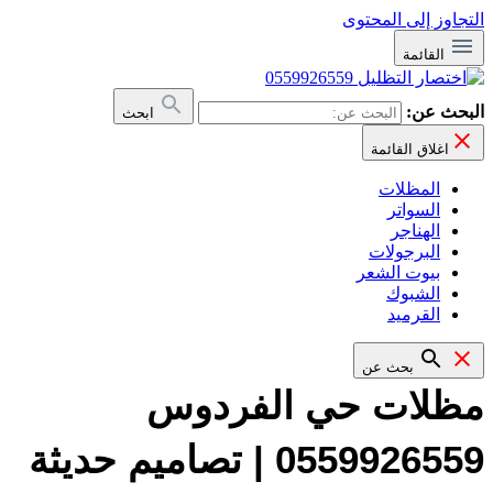
جاوز إلى المحتوى
القائمة
بحث عن:
ابحث
اغلاق القائمة
المظلات
السواتر
الهناجر
البرجولات
بيوت الشعر
الشبوك
القرميد
بحث عن
ظلات حي الفردوس
0559926559 | تصاميم حديثة