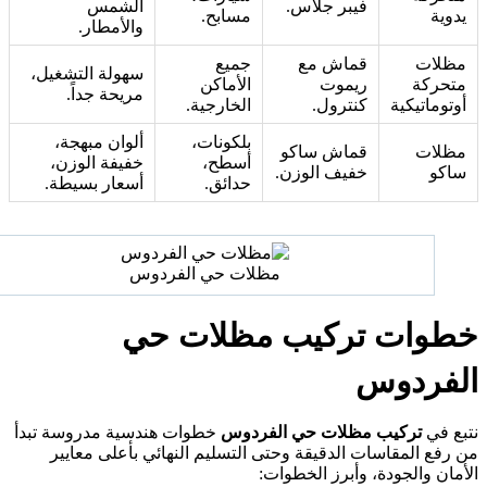
فيبر جلاس.
الشمس
دوية
مسابح.
والأمطار.
ظلات
قماش مع
جميع
سهولة التشغيل،
تحركة
ريموت
الأماكن
مريحة جداً.
وتوماتيكية
كنترول.
الخارجية.
بلكونات،
ألوان مبهجة،
ظلات
قماش ساكو
أسطح،
خفيفة الوزن،
اكو
خفيف الوزن.
حدائق.
أسعار بسيطة.
مظلات حي الفردوس
طوات تركيب مظلات حي
لفردوس
بع في
تركيب مظلات حي الفردوس
خطوات هندسية مدروسة تبدأ
رفع المقاسات الدقيقة وحتى التسليم النهائي بأعلى معايير
مان والجودة، وأبرز الخطوات: