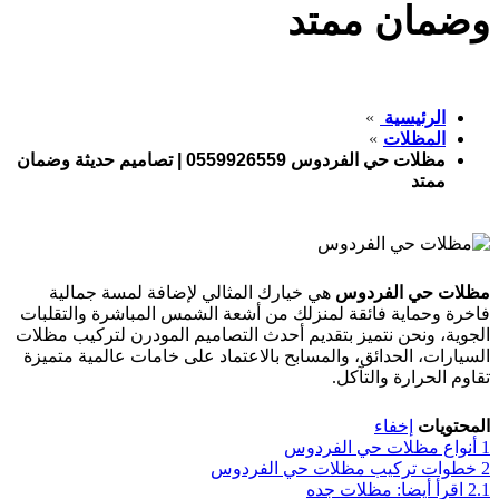
ضمان ممتد
الرئيسية
المظلات
مظلات حي الفردوس 0559926559 | تصاميم حديثة وضمان
ممتد
لات حي الفردوس
هي خيارك المثالي لإضافة لمسة جمالية
خرة وحماية فائقة لمنزلك من أشعة الشمس المباشرة والتقلبات
جوية، ونحن نتميز بتقديم أحدث التصاميم المودرن لتركيب مظلات
يارات، الحدائق، والمسابح بالاعتماد على خامات عالمية متميزة
وم الحرارة والتآكل.
محتويات
إخفاء
نواع مظلات حي الفردوس
طوات تركيب مظلات حي الفردوس
اقرأ أيضا: مظلات جده