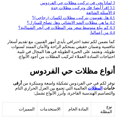
ماذا نحن في تركيب مظلات حي الفردوس
اقرأ أيضا: فك وتركيب مظلات جدة
لأسئلة الشائعة
هل تقومون بتركيب مظلات لكسان (زجاجي)؟
ما هي مظلات الشد الإنشائي وهل تصلح للمنازل؟
كم يبلغ متوسط سعر متر المظلات في أبحر الشمالية؟
من أعمالنا:
 نضمن لكم تنفيذ احترافي بأيدي أمهر الفنيين، مع تقديم أسعار
افسية وضمان حقيقي يمنحكم الراحة والأمان الممتد لسنوات
لة، ونعتمد على الخبرة الطويلة في هذا المجال في تلبية
ياجات السادة العملاء لتركيب المظلات من أجود الأنواع.
نواع مظلات حي الفردوس
فر لكم في حي الفردوس تشكيلة واسعة ومبتكرة من
أرقى
مات
المظلات
العالمية التي تجمع بين العزل الحراري التام
تصاميم الهندسية الفاخرة، وأبرز الأنواع تشمل:
وع
المادة الخام
الاستخدمات
المميزات
لمظلة