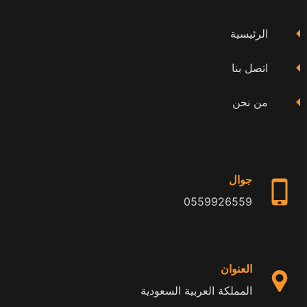
فيسبوك
تويتر
يوتيوب
الرئيسية
اتصل بنا
من نحن
جوال
0559926559
العنوان
المملكة العربية السعودية