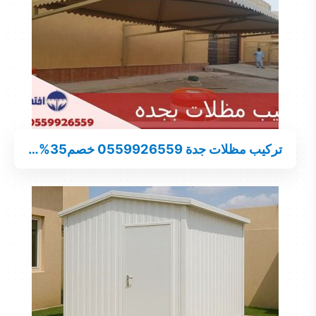
تركيب مظلات جدة 0559926559 خصم35%…