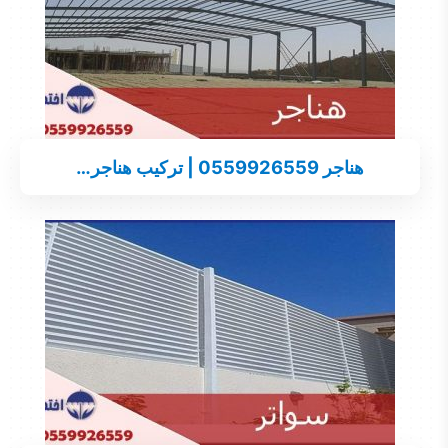
هناجر 0559926559 | تركيب هناجر…