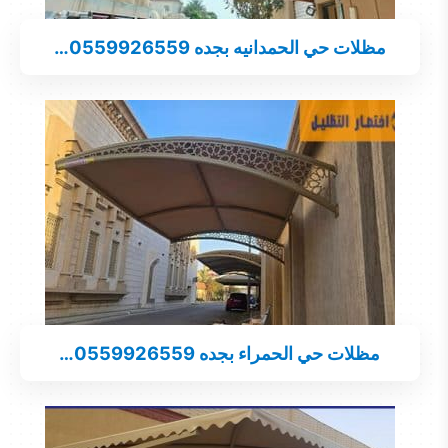
مظلات حي الحمدانيه بجده 0559926559…
مظلات حي الحمراء بجده 0559926559…