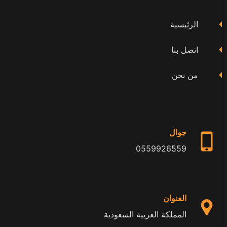
فيسبوك
تويتر
يوتيوب
الرئيسية
اتصل بنا
من نحن
جوال
0559926559
العنوان
المملكة العربية السعودية