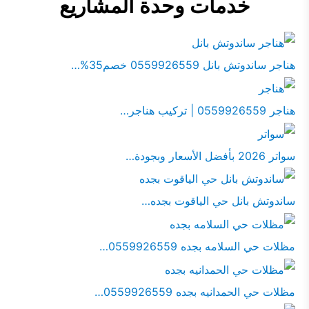
خدمات وحدة المشاريع
هناجر ساندوتش بانل 0559926559 خصم35%…
هناجر 0559926559 | تركيب هناجر…
سواتر 2026 بأفضل الأسعار وبجودة…
ساندوتش بانل حي الياقوت بجده…
مظلات حي السلامه بجده 0559926559…
مظلات حي الحمدانيه بجده 0559926559…