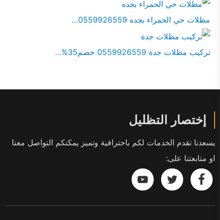
مظلات حي الحمراء بجده 0559926559…
تركيب مظلات جدة 0559926559 خصم35%…
إختصار التظليل
يسعدنا تقدم الخدمات لكم باحترافية وتميز يمكنكم التواصل معنا
او متابعتنا على:
تابعنا
تابعنا
تابعنا
على
على
على