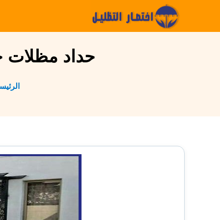
التجاوز
إلى
المحتوى
حداد مظلات جدة 0559926559 | حداد مظلات
الرئيس