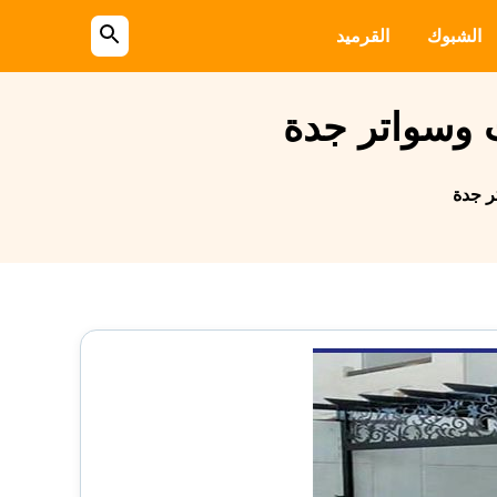
الشبوك
القرميد
بحث
عن