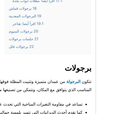
17.1
اقرأ أيضا: مظلات ابواب بجدة
18
برجولات قماش
19
البرجولات المعدنية
19.1
اقرأ أيضا: هناجر
20
برجولات المنيوم
21
جلسات برجولات
22
برجولات فلل
برجولات
تتكون
البرجولة
من عمدان متميزة وتثبيت المظلة فوقها حي
المناسب الذي يتوافق مع المكان، ونتمكن من تصنيعها م
تساعد في مقاومة التغيرات المناخية التي تحدث عبر
كما نقدم أحدث الديزاينات التي تتميز بلمسة جمال