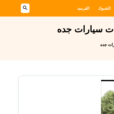
الشبوك
القرميد
بحث
عن