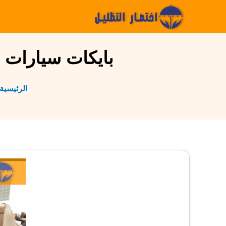
التجاوز
إلى
المحتوى
بايكات سيارات جده 0559926559 | تركيب بايكا
الرئيسية